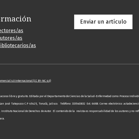
ormación
Enviar un artículo
ectores/as
autores/as
ibliotecarios/as
mercial 4.0 Internacional
(CC BY-NC 4.0)
 acceso libre y gratuito. Editada por el Departamento de Ciencias de la Salud-Enfermedad como Proceso Individu
San José Tatepozco C.P 45425, Tonalá, Jalisco. Teléfono: 3335403032 Ext. 64108. Correo electrónico: actadec
el Instituto Nacional de Derechos de Autor.
El contenido de la revista es responsabilidad de los autores y no re
ara.