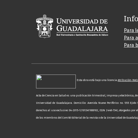
Inf
Para l
Para 
Para b
Esta obra está bajo una licencia
Atribución-NoCo
Acta de Ciencia en Salud es una publicación trimestral, impresa y electrónica, de
Universidad de Guadalajara. Domicilio: Avenida Nuevo Periférico no. 555 Ejido 
derechos al uso exclusivo: 04-2015-121013411000102, ISSN 2448-7341, otorgados por 
de los miembros del Comité Editorial de la revista o de la Universidad de Guadalaj