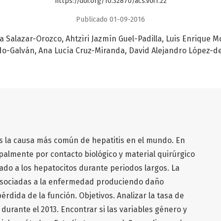
https://doi.org/10.32870/acs.v0i1.22
Publicado 01-09-2016
a Salazar-Orozco
Ahtziri Jazmín Guel-Padilla
Luis Enrique 
do-Galván
Ana Lucía Cruz-Miranda
David Alejandro López-de
) es la causa más común de hepatitis en el mundo. En
ipalmente por contacto biológico y material quirúrgico
o a los hepatocitos durante periodos largos. La
n asociadas a la enfermedad produciendo daño
pérdida de la función. Objetivos. Analizar la tasa de
durante el 2013. Encontrar si las variables género y