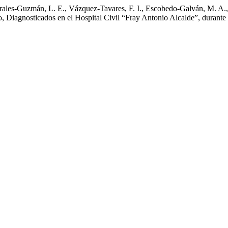
orales-Guzmán, L. E., Vázquez-Tavares, F. I., Escobedo-Galván, M. A.
ro, Diagnosticados en el Hospital Civil “Fray Antonio Alcalde”, durant